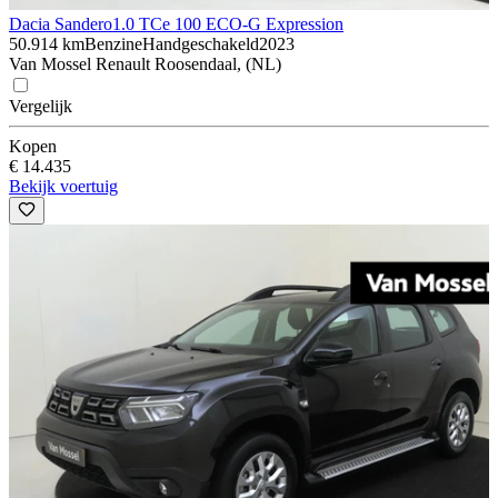
Dacia Sandero
1.0 TCe 100 ECO-G Expression
50.914 km
Benzine
Handgeschakeld
2023
Van Mossel Renault Roosendaal, (NL)
Vergelijk
Kopen
€ 14.435
Bekijk voertuig