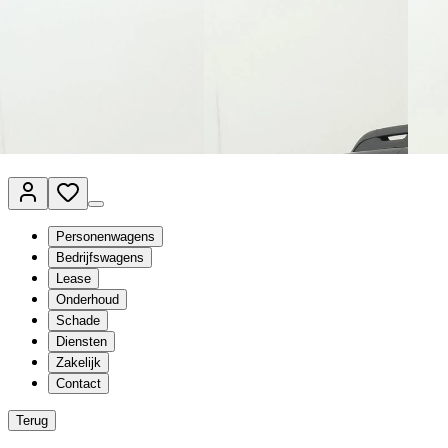
Van Mossel Automotive Group
Vestigingen
Werkplaatsplanner
Vacatures
Klantenservice
nl
- Nederlands
Personenwagens
Bedrijfswagens
Lease
Onderhoud
Schade
Diensten
Zakelijk
Contact
Terug