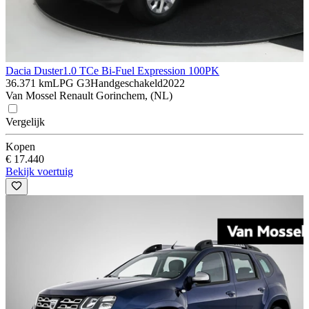
Dacia Duster
1.0 TCe Bi-Fuel Expression 100PK
36.371 km
LPG G3
Handgeschakeld
2022
Van Mossel Renault Gorinchem, (NL)
Vergelijk
Kopen
€ 17.440
Bekijk voertuig