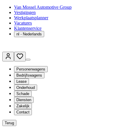
Van Mossel Automotive Group
Vestigingen
Werkplaatsplanner
Vacatures
Klantenservice
nl
- Nederlands
Personenwagens
Bedrijfswagens
Lease
Onderhoud
Schade
Diensten
Zakelijk
Contact
Terug