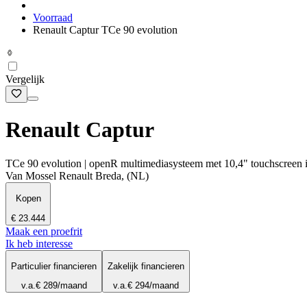
Voorraad
Renault Captur TCe 90 evolution
Vergelijk
Renault Captur
TCe 90 evolution | openR multimediasysteem met 10,4" touchscreen in
Van Mossel Renault Breda, (NL)
Kopen
€ 23.444
Maak een proefrit
Ik heb interesse
Particulier financieren
Zakelijk financieren
v.a.
€ 289
/maand
v.a.
€ 294
/maand