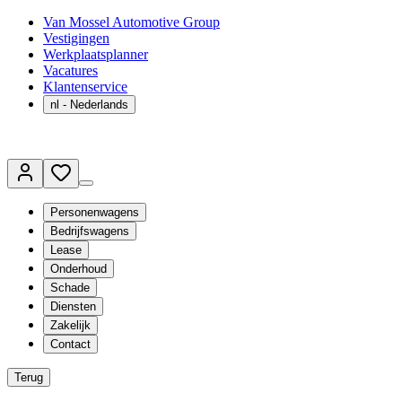
Van Mossel Automotive Group
Vestigingen
Werkplaatsplanner
Vacatures
Klantenservice
nl
- Nederlands
Personenwagens
Bedrijfswagens
Lease
Onderhoud
Schade
Diensten
Zakelijk
Contact
Terug