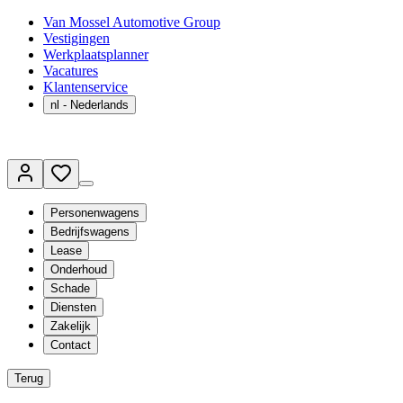
Van Mossel Automotive Group
Vestigingen
Werkplaatsplanner
Vacatures
Klantenservice
nl
- Nederlands
Personenwagens
Bedrijfswagens
Lease
Onderhoud
Schade
Diensten
Zakelijk
Contact
Terug