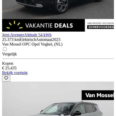
Jeep Avenger
Altitude 54 kWh
25.373 km
Elektrisch
Automaat
2023
Van Mossel OPC Opel Veghel, (NL)
Vergelijk
Kopen
€ 25.435
Bekijk voertuig