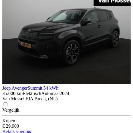
Jeep Avenger
Summit 54 kWh
35.000 km
Elektrisch
Automaat
2024
Van Mossel FJA Breda, (NL)
Vergelijk
Kopen
€ 29.900
Bekijk voertuig