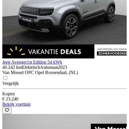
Jeep Avenger
1st Edition 54 kWh
40.242 km
Elektrisch
Automaat
2023
Van Mossel OPC Opel Roosendaal, (NL)
Vergelijk
Kopen
€ 23.240
Bekijk voertuig