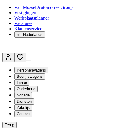
Van Mossel Automotive Group
Vestigingen
Werkplaatsplanner
Vacatures
Klantenservice
nl
- Nederlands
Personenwagens
Bedrijfswagens
Lease
Onderhoud
Schade
Diensten
Zakelijk
Contact
Terug