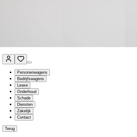
Van Mossel Automotive Group
Vestigingen
Werkplaatsplanner
Vacatures
Klantenservice
nl
- Nederlands
Personenwagens
Bedrijfswagens
Lease
Onderhoud
Schade
Diensten
Zakelijk
Contact
Terug