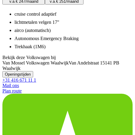
v.a.
€ 247
/maand
v.a.
€ 251
/maand
cruise control adaptief
lichtmetalen velgen 17"
airco (automatisch)
Autonomous Emergency Braking
Trekhaak (1M6)
Bekijk deze Volkswagen bij
Van Mossel Volkswagen Waalwijk
Van Andelstraat 1
5141 PB
Waalwijk
Openingstijden
+31 416 671 11 1
Mail ons
Plan route