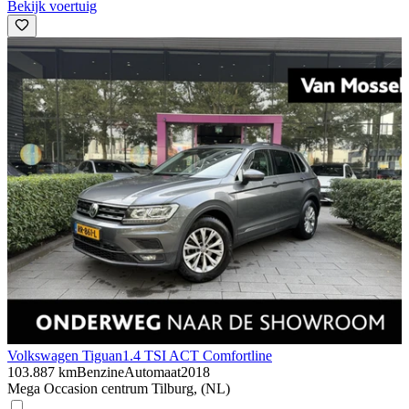
Bekijk voertuig
Volkswagen Tiguan
1.4 TSI ACT Comfortline
103.887 km
Benzine
Automaat
2018
Mega Occasion centrum Tilburg, (NL)