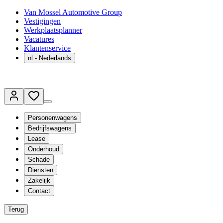
Van Mossel Automotive Group
Vestigingen
Werkplaatsplanner
Vacatures
Klantenservice
nl
- Nederlands
Personenwagens
Bedrijfswagens
Lease
Onderhoud
Schade
Diensten
Zakelijk
Contact
Terug