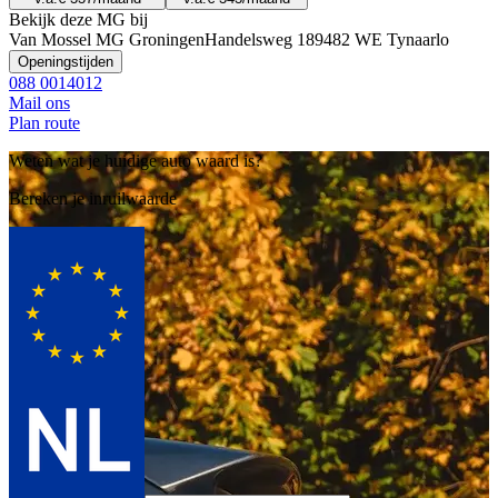
Bekijk deze MG bij
Van Mossel MG Groningen
Handelsweg 18
9482 WE Tynaarlo
Openingstijden
088 0014012
Mail ons
Plan route
Weten wat je huidige auto waard is?
Bereken je inruilwaarde