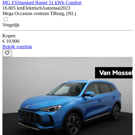
MG ZS
Standard Range 51 kWh Comfort
16.805 km
Elektrisch
Automaat
2023
Mega Occasion centrum Tilburg, (NL)
Vergelijk
Kopen
€ 19.900
Bekijk voertuig