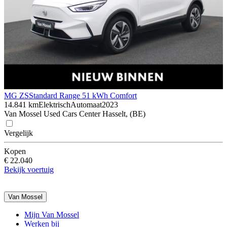
MG ZS
Standard Range 51 kWh Comfort
14.841 km
Elektrisch
Automaat
2023
Van Mossel Used Cars Center Hasselt, (BE)
Vergelijk
Kopen
€ 22.040
Bekijk voertuig
Van Mossel
Mijn Van Mossel
Werken bij