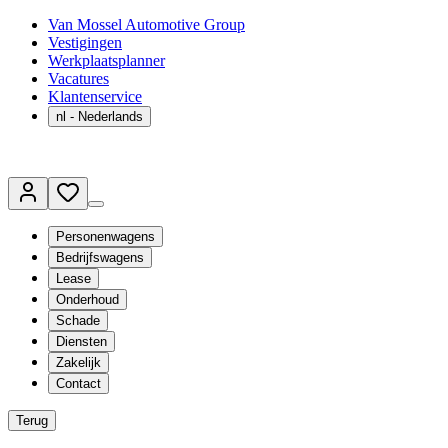
Van Mossel Automotive Group
Vestigingen
Werkplaatsplanner
Vacatures
Klantenservice
nl
- Nederlands
Personenwagens
Bedrijfswagens
Lease
Onderhoud
Schade
Diensten
Zakelijk
Contact
Terug