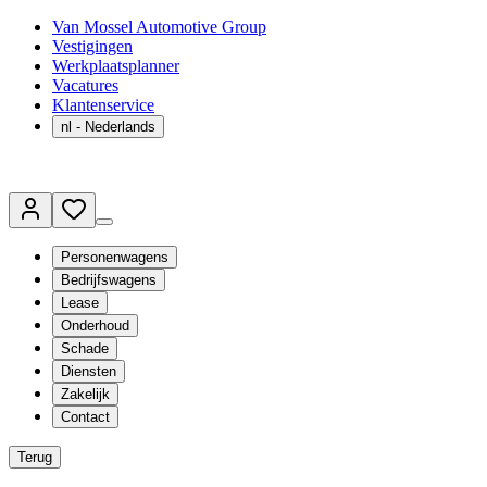
Van Mossel Automotive Group
Vestigingen
Werkplaatsplanner
Vacatures
Klantenservice
nl
- Nederlands
Personenwagens
Bedrijfswagens
Lease
Onderhoud
Schade
Diensten
Zakelijk
Contact
Terug