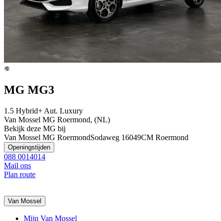
MG MG3
1.5 Hybrid+ Aut. Luxury
Van Mossel MG Roermond, (NL)
Bekijk deze MG bij
Van Mossel MG Roermond
Sodaweg 1
6049CM Roermond
Openingstijden
088 0014014
Mail ons
Plan route
Van Mossel
Mijn Van Mossel