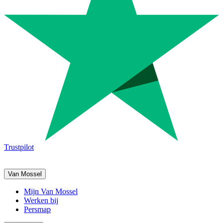
Trustpilot
Van Mossel
Mijn Van Mossel
Werken bij
Persmap