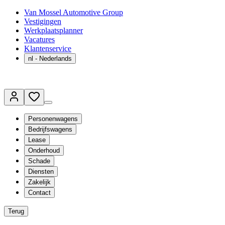
Van Mossel Automotive Group
Vestigingen
Werkplaatsplanner
Vacatures
Klantenservice
nl
- Nederlands
Personenwagens
Bedrijfswagens
Lease
Onderhoud
Schade
Diensten
Zakelijk
Contact
Terug