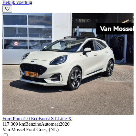
Bekijk voertuig
Ford Puma
1.0 EcoBoost ST-Line X
117.309 km
Benzine
Automaat
2020
Van Mossel Ford Goes, (NL)