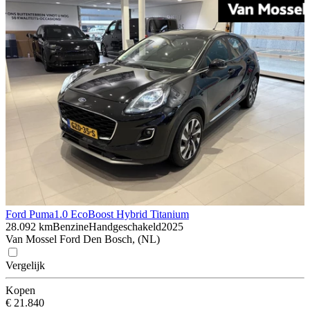
Ford Puma
1.0 EcoBoost Hybrid Titanium
28.092 km
Benzine
Handgeschakeld
2025
Van Mossel Ford Den Bosch, (NL)
Vergelijk
Kopen
€ 21.840