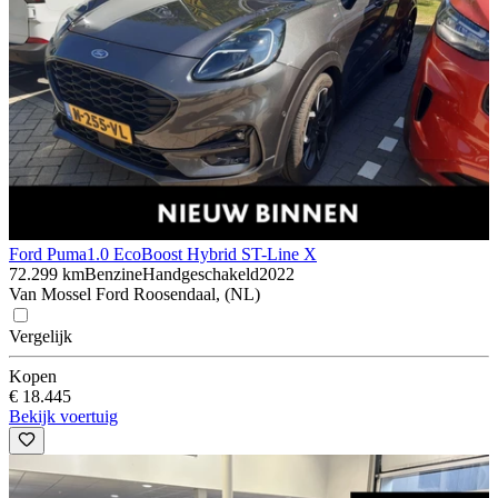
Ford Puma
1.0 EcoBoost Hybrid ST-Line X
72.299 km
Benzine
Handgeschakeld
2022
Van Mossel Ford Roosendaal, (NL)
Vergelijk
Kopen
€ 18.445
Bekijk voertuig