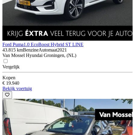
Ford Puma
1.0 EcoBoost Hybrid ST LINE
43.815 km
Benzine
Automaat
2021
Van Mossel Hyundai Groningen, (NL)
Vergelijk
Kopen
€ 19.940
Bekijk voertuig