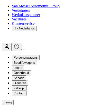
Van Mossel Automotive Group
Vestigingen
Werkplaatsplanner
Vacatures
Klantenservice
nl
- Nederlands
Personenwagens
Bedrijfswagens
Lease
Onderhoud
Schade
Diensten
Zakelijk
Contact
Terug