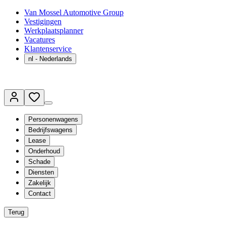
Van Mossel Automotive Group
Vestigingen
Werkplaatsplanner
Vacatures
Klantenservice
nl
- Nederlands
Personenwagens
Bedrijfswagens
Lease
Onderhoud
Schade
Diensten
Zakelijk
Contact
Terug