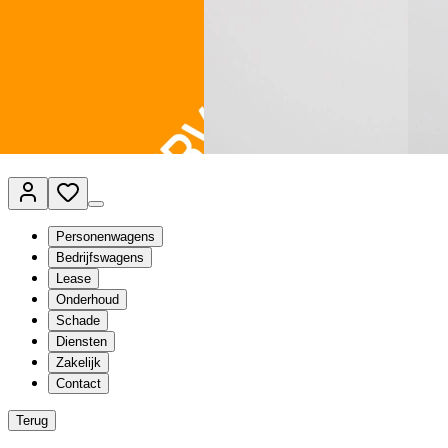
Van Mossel Automotive Group
Vestigingen
Werkplaatsplanner
Vacatures
Klantenservice
nl
- Nederlands
Personenwagens
Bedrijfswagens
Lease
Onderhoud
Schade
Diensten
Zakelijk
Contact
Terug