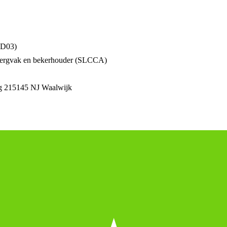
CD03)
pbergvak en bekerhouder (SLCCA)
 21
5145 NJ Waalwijk