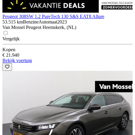
Peugeot 308
SW 1.2 PureTech 130 S&S EAT8 Allure
53.515 km
Benzine
Automaat
2023
Van Mossel Peugeot Heemskerk, (NL)
Vergelijk
Kopen
€ 21.940
Bekijk voertuig