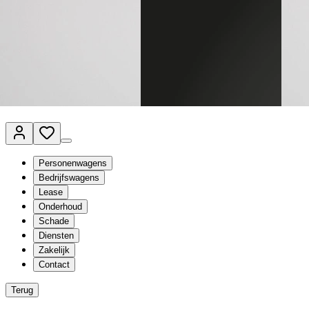
Van Mossel Automotive Group
Vestigingen
Werkplaatsplanner
Vacatures
Klantenservice
nl
- Nederlands
Personenwagens
Bedrijfswagens
Lease
Onderhoud
Schade
Diensten
Zakelijk
Contact
Terug