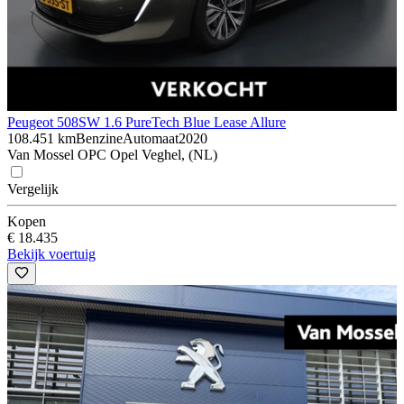
Peugeot 508
SW 1.6 PureTech Blue Lease Allure
108.451 km
Benzine
Automaat
2020
Van Mossel OPC Opel Veghel, (NL)
Vergelijk
Kopen
€ 18.435
Bekijk voertuig