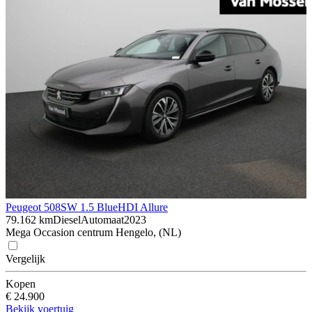
Peugeot 508
SW 1.5 BlueHDI Allure
79.162 km
Diesel
Automaat
2023
Mega Occasion centrum Hengelo, (NL)
Vergelijk
Kopen
€ 24.900
Bekijk voertuig