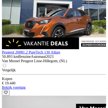
Peugeot 2008
1.2 PureTech 130 Allure
50.893 km
Benzine
Automaat
2023
Van Mossel Peugeot Lisse-Hillegom, (NL)
Vergelijk
Kopen
€ 19.440
Bekijk voertuig