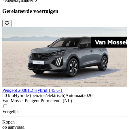
€ 0
* Fabrieksgarantie
Gerelateerde voertuigen
Peugeot 2008
1.2 Hybrid 145 GT
50 km
Hybride (benzine/elektrisch)
Automaat
2026
Van Mossel Peugeot Purmerend, (NL)
Vergelijk
Kopen
op aanvraag