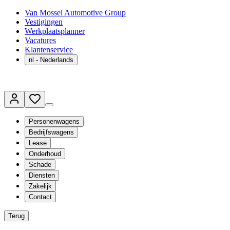
Van Mossel Automotive Group
Vestigingen
Werkplaatsplanner
Vacatures
Klantenservice
nl
- Nederlands
Personenwagens
Bedrijfswagens
Lease
Onderhoud
Schade
Diensten
Zakelijk
Contact
Terug