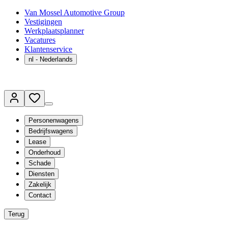
Van Mossel Automotive Group
Vestigingen
Werkplaatsplanner
Vacatures
Klantenservice
nl
- Nederlands
Personenwagens
Bedrijfswagens
Lease
Onderhoud
Schade
Diensten
Zakelijk
Contact
Terug