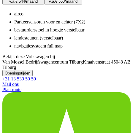
v.a.
€ 544
/maand
v.a.
€ 553
/maand
airco
Parkeersensoren voor en achter (7X2)
bestuurdersstoel in hoogte verstelbaar
lendesteunen (verstelbaar)
navigatiesysteem full map
Bekijk deze Volkswagen bij
Van Mossel Bedrijfswagencentrum Tilburg
Kraaivenstraat 4
5048 AB
Tilburg
Openingstijden
+31 13 539 50 50
Mail ons
Plan route