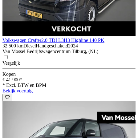
Volkswagen Crafter
2.0 TDI L3H3 Highline 140 PK
32.500 km
Diesel
Handgeschakeld
2024
Van Mossel Bedrijfswagencentrum Tilburg, (NL)
Vergelijk
Kopen
€ 41.900*
* Excl. BTW en BPM
Bekijk voertuig