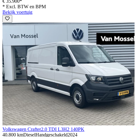
€ 35.900*
* Excl. BTW en BPM
Bekijk voertuig
Volkswagen Crafter
2.0 TDI L3H2 140PK
40.800 km
Diesel
Handgeschakeld
2024