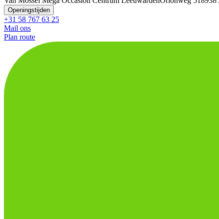
Van Mossel Mega Occasion Centrum Leeuwarden
Orionweg 51
8938
Openingstijden
+31 58 767 63 25
Mail ons
Plan route