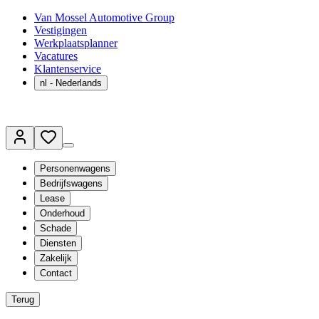
Van Mossel Automotive Group
Vestigingen
Werkplaatsplanner
Vacatures
Klantenservice
nl
- Nederlands
Personenwagens
Bedrijfswagens
Lease
Onderhoud
Schade
Diensten
Zakelijk
Contact
Terug