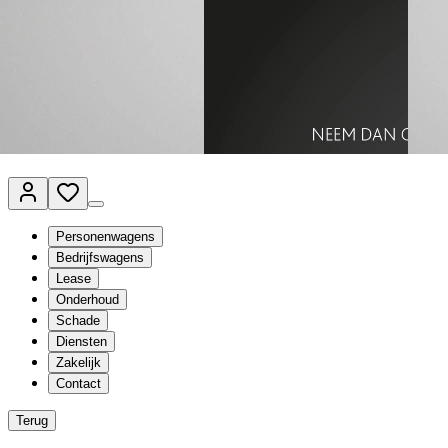
Van Mossel Automotive Group
Vestigingen
Werkplaatsplanner
Vacatures
Klantenservice
nl
- Nederlands
Personenwagens
Bedrijfswagens
Lease
Onderhoud
Schade
Diensten
Zakelijk
Contact
Terug