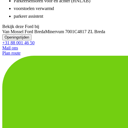
Parkeersensoren voor en achter (HNLAB)
voorstoelen verwarmd
parkeer assistent
Bekijk deze Ford bij
Van Mossel Ford Breda
Minervum 7001C
4817 ZL Breda
Openingstijden
+31 88 001 46 50
Mail ons
Plan route