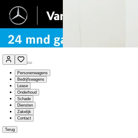
Van Mossel Automotive Group
Vestigingen
Werkplaatsplanner
Vacatures
Klantenservice
nl
- Nederlands
Personenwagens
Bedrijfswagens
Lease
Onderhoud
Schade
Diensten
Zakelijk
Contact
Terug