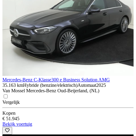
Mercedes-Benz C-Klasse
300 e Business Solution AMG
35.163 km
Hybride (benzine/elektrisch)
Automaat
2025
Van Mossel Mercedes-Benz Oud-Beijerland, (NL)
Vergelijk
Kopen
€ 51.945
Bekijk voertuig