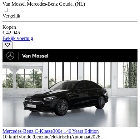
Van Mossel Mercedes-Benz Gouda, (NL)
Vergelijk
Kopen
€ 42.945
Bekijk voertuig
Mercedes-Benz C-Klasse
300e 140 Years Edition
10 km
Hybride (benzine/elektrisch)
Automaat
2026