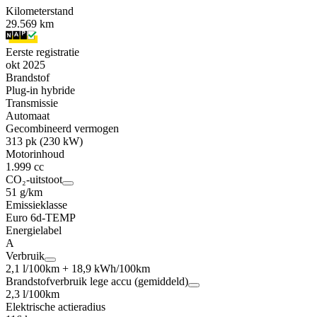
Kilometerstand
29.569 km
Eerste registratie
okt 2025
Brandstof
Plug-in hybride
Transmissie
Automaat
Gecombineerd vermogen
313 pk (230 kW)
Motorinhoud
1.999 cc
CO₂-uitstoot
51 g/km
Emissieklasse
Euro 6d-TEMP
Energielabel
A
Verbruik
2,1 l/100km + 18,9 kWh/100km
Brandstofverbruik lege accu (gemiddeld)
2,3 l/100km
Elektrische actieradius