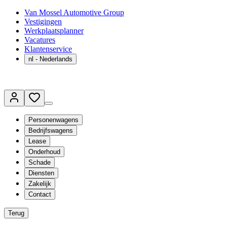
Van Mossel Automotive Group
Vestigingen
Werkplaatsplanner
Vacatures
Klantenservice
nl
- Nederlands
Personenwagens
Bedrijfswagens
Lease
Onderhoud
Schade
Diensten
Zakelijk
Contact
Terug