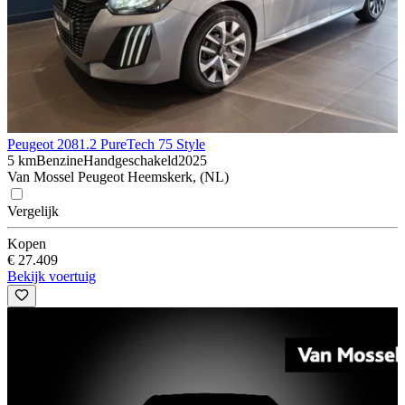
Peugeot 208
1.2 PureTech 75 Style
5 km
Benzine
Handgeschakeld
2025
Van Mossel Peugeot Heemskerk, (NL)
Vergelijk
Kopen
€ 27.409
Bekijk voertuig