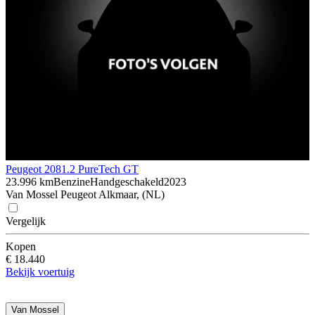
Peugeot 208
1.2 PureTech GT
23.996 km
Benzine
Handgeschakeld
2023
Van Mossel Peugeot Alkmaar, (NL)
Vergelijk
Kopen
€ 18.440
Bekijk voertuig
Van Mossel