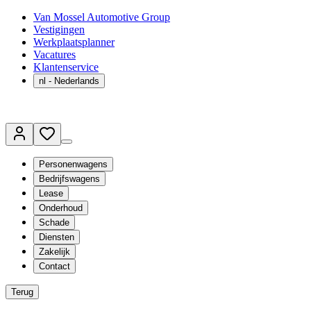
Van Mossel Automotive Group
Vestigingen
Werkplaatsplanner
Vacatures
Klantenservice
nl
- Nederlands
Personenwagens
Bedrijfswagens
Lease
Onderhoud
Schade
Diensten
Zakelijk
Contact
Terug