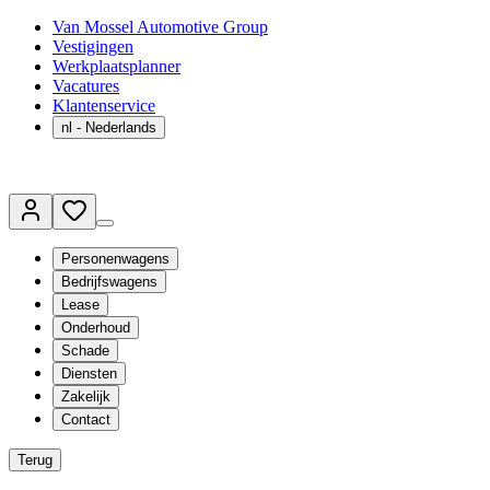
Van Mossel Automotive Group
Vestigingen
Werkplaatsplanner
Vacatures
Klantenservice
nl
- Nederlands
Personenwagens
Bedrijfswagens
Lease
Onderhoud
Schade
Diensten
Zakelijk
Contact
Terug