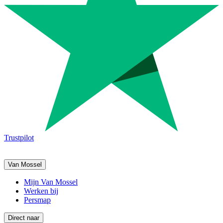
Trustpilot
Van Mossel
Mijn Van Mossel
Werken bij
Persmap
Direct naar