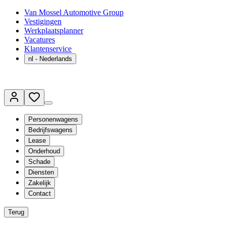
Van Mossel Automotive Group
Vestigingen
Werkplaatsplanner
Vacatures
Klantenservice
nl
- Nederlands
Personenwagens
Bedrijfswagens
Lease
Onderhoud
Schade
Diensten
Zakelijk
Contact
Terug