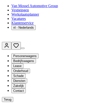
Van Mossel Automotive Group
Vestigingen
Werkplaatsplanner
Vacatures
Klantenservice
nl
- Nederlands
Personenwagens
Bedrijfswagens
Lease
Onderhoud
Schade
Diensten
Zakelijk
Contact
Terug