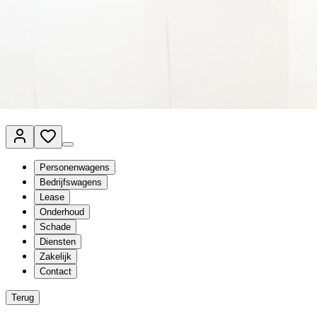
Van Mossel Automotive Group
Vestigingen
Werkplaatsplanner
Vacatures
Klantenservice
nl
- Nederlands
Personenwagens
Bedrijfswagens
Lease
Onderhoud
Schade
Diensten
Zakelijk
Contact
Terug