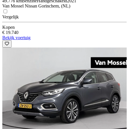
49.776 km
Benzine
Handgeschakeld
2021
Van Mossel Nissan Gorinchem, (NL)
Vergelijk
Kopen
€ 19.740
Bekijk voertuig