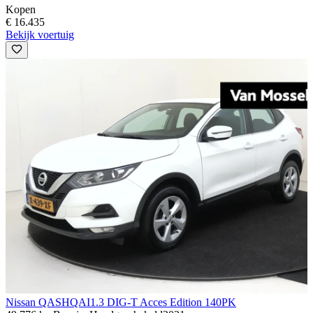
Kopen
€ 16.435
Bekijk voertuig
Nissan QASHQAI
1.3 DIG-T Acces Edition 140PK