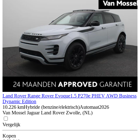
Land Rover Range Rover Evoque
1.5 P270e PHEV AWD Business
Dynamic Edition
10.226 km
Hybride (benzine/elektrisch)
Automaat
2026
Van Mossel Jaguar Land Rover Zwolle, (NL)
Vergelijk
Kopen