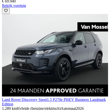
€ 69.940
Bekijk voertuig
Land Rover Discovery Sport
1.5 P270e PHEV Business Landmark
Edition
1.289 km
Hybride (benzine/elektrisch)
Automaat
2026