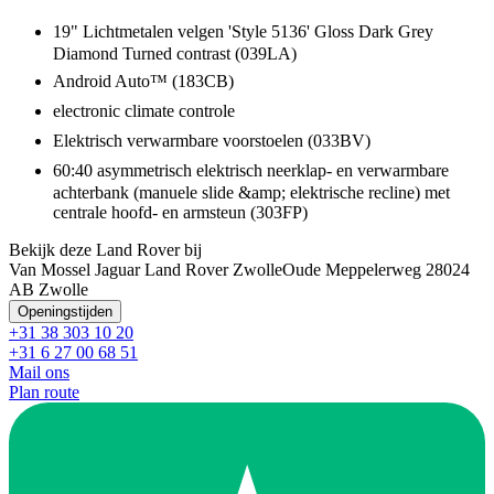
19" Lichtmetalen velgen 'Style 5136' Gloss Dark Grey
Diamond Turned contrast (039LA)
Android Auto™ (183CB)
electronic climate controle
Elektrisch verwarmbare voorstoelen (033BV)
60:40 asymmetrisch elektrisch neerklap- en verwarmbare
achterbank (manuele slide &amp; elektrische recline) met
centrale hoofd- en armsteun (303FP)
Bekijk deze Land Rover bij
Van Mossel Jaguar Land Rover Zwolle
Oude Meppelerweg 2
8024
AB Zwolle
Openingstijden
+31 38 303 10 20
+31 6 27 00 68 51
Mail ons
Plan route