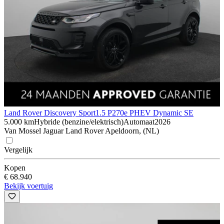
Land Rover Discovery Sport
1.5 P270e PHEV Dynamic SE
5.000 km
Hybride (benzine/elektrisch)
Automaat
2026
Van Mossel Jaguar Land Rover Apeldoorn, (NL)
Vergelijk
Kopen
€ 68.940
Bekijk voertuig