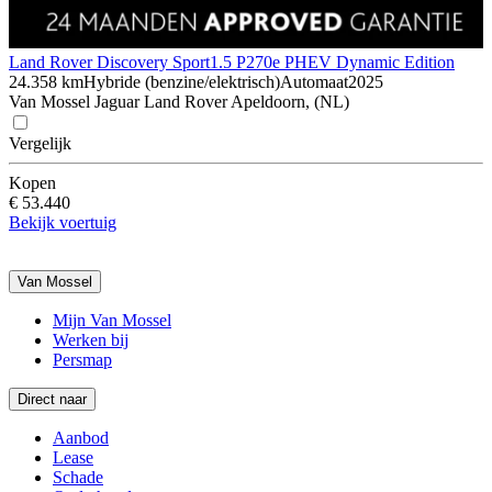
Land Rover Discovery Sport
1.5 P270e PHEV Dynamic Edition
24.358 km
Hybride (benzine/elektrisch)
Automaat
2025
Van Mossel Jaguar Land Rover Apeldoorn, (NL)
Vergelijk
Kopen
€ 53.440
Bekijk voertuig
Van Mossel
Mijn Van Mossel
Werken bij
Persmap
Direct naar
Aanbod
Lease
Schade