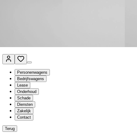
Van Mossel Automotive Group
Vestigingen
Werkplaatsplanner
Vacatures
Klantenservice
nl
- Nederlands
Personenwagens
Bedrijfswagens
Lease
Onderhoud
Schade
Diensten
Zakelijk
Contact
Terug