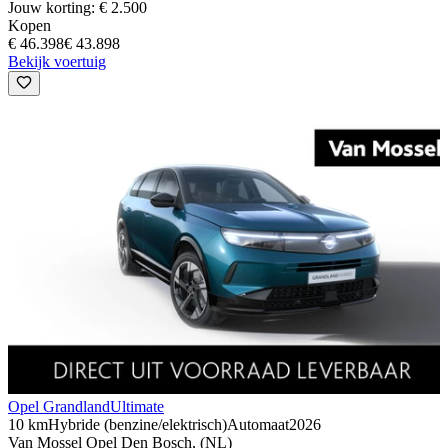
Jouw korting: € 2.500
Kopen
€ 46.398
€ 43.898
Bekijk voertuig
Opel Grandland
Ultimate
10 km
Hybride (benzine/elektrisch)
Automaat
2026
Van Mossel Opel Den Bosch, (NL)