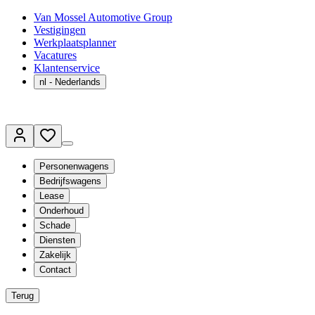
Van Mossel Automotive Group
Vestigingen
Werkplaatsplanner
Vacatures
Klantenservice
nl
- Nederlands
Personenwagens
Bedrijfswagens
Lease
Onderhoud
Schade
Diensten
Zakelijk
Contact
Terug