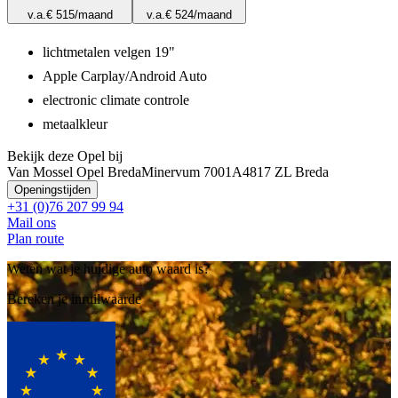
v.a.
€ 515
/maand
v.a.
€ 524
/maand
lichtmetalen velgen 19"
Apple Carplay/Android Auto
electronic climate controle
metaalkleur
Bekijk deze Opel bij
Van Mossel Opel Breda
Minervum 7001A
4817 ZL Breda
Openingstijden
+31 (0)76 207 99 94
Mail ons
Plan route
Weten wat je huidige auto waard is?
Bereken je inruilwaarde