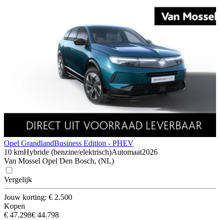
Opel Grandland
Business Edition - PHEV
10 km
Hybride (benzine/elektrisch)
Automaat
2026
Van Mossel Opel Den Bosch, (NL)
Vergelijk
Jouw korting: € 2.500
Kopen
€ 47.298
€ 44.798