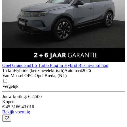
Opel Grandland
1.6 Turbo Plug-in-Hybrid Business Edition
15 km
Hybride (benzine/elektrisch)
Automaat
2026
Van Mossel OPC Opel Breda, (NL)
Vergelijk
Jouw korting: € 2.500
Kopen
€ 45.516
€ 43.016
Bekijk voertuig