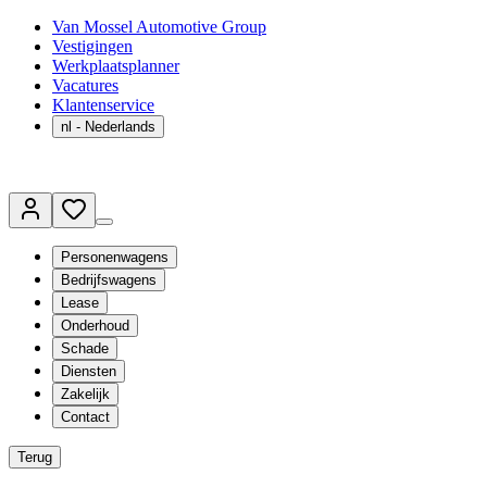
Van Mossel Automotive Group
Vestigingen
Werkplaatsplanner
Vacatures
Klantenservice
nl
- Nederlands
Personenwagens
Bedrijfswagens
Lease
Onderhoud
Schade
Diensten
Zakelijk
Contact
Terug