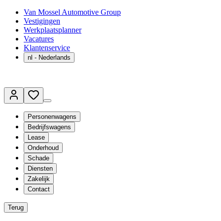
Van Mossel Automotive Group
Vestigingen
Werkplaatsplanner
Vacatures
Klantenservice
nl
- Nederlands
Personenwagens
Bedrijfswagens
Lease
Onderhoud
Schade
Diensten
Zakelijk
Contact
Terug