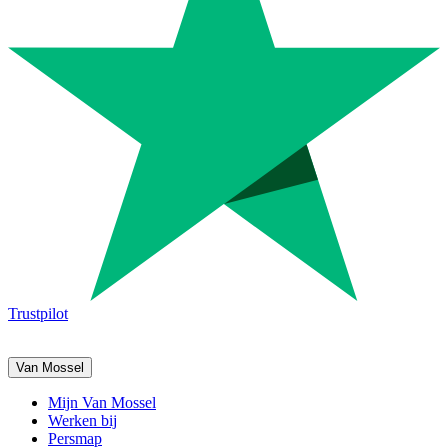
Trustpilot
Van Mossel
Mijn Van Mossel
Werken bij
Persmap