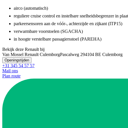
airco (automatisch)
reguliere cruise control en instelbare snelheidsbegrenzer in pl
parkeersensoren aan de vóór-, achterzijde en zijkant (ITP15)
verwarmbare voorstoelen (SGACHA)
in hoogte verstelbare passagiersstoel (PAREHA)
Bekijk deze Renault bij
Van Mossel Renault Culemborg
Pascalweg 29
4104 BE Culemborg
Openingstijden
+31 345 54 57 57
Mail ons
Plan route