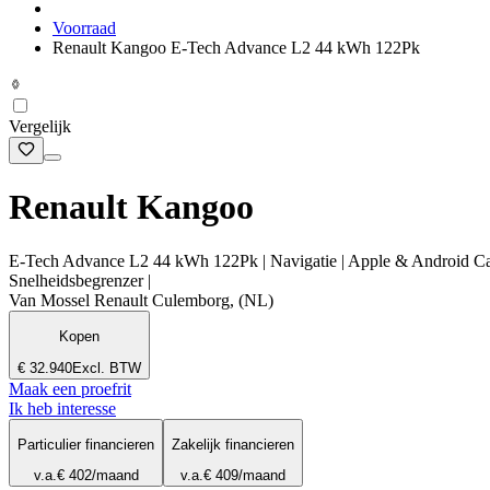
Voorraad
Renault Kangoo E-Tech Advance L2 44 kWh 122Pk
Vergelijk
Renault Kangoo
E-Tech Advance L2 44 kWh 122Pk | Navigatie | Apple & Android Carpl
Snelheidsbegrenzer |
Van Mossel Renault Culemborg, (NL)
Kopen
€ 32.940
Excl. BTW
Maak een proefrit
Ik heb interesse
Particulier financieren
Zakelijk financieren
v.a.
€ 402
/maand
v.a.
€ 409
/maand