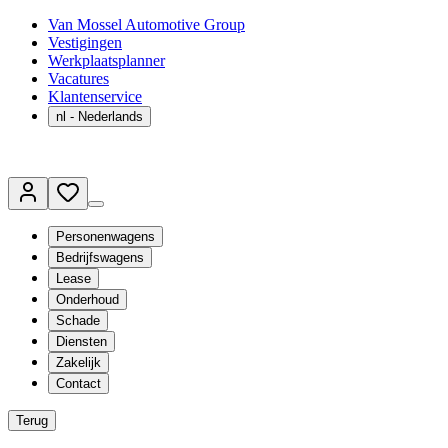
Van Mossel Automotive Group
Vestigingen
Werkplaatsplanner
Vacatures
Klantenservice
nl
- Nederlands
Personenwagens
Bedrijfswagens
Lease
Onderhoud
Schade
Diensten
Zakelijk
Contact
Terug