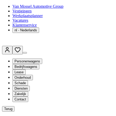
Van Mossel Automotive Group
Vestigingen
Werkplaatsplanner
Vacatures
Klantenservice
nl
- Nederlands
Personenwagens
Bedrijfswagens
Lease
Onderhoud
Schade
Diensten
Zakelijk
Contact
Terug