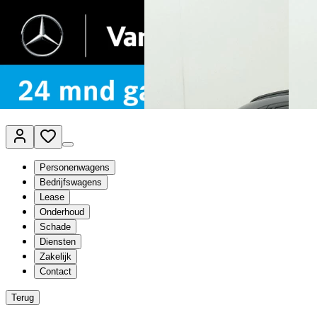
Van Mossel Automotive Group
Vestigingen
Werkplaatsplanner
Vacatures
Klantenservice
nl
- Nederlands
Personenwagens
Bedrijfswagens
Lease
Onderhoud
Schade
Diensten
Zakelijk
Contact
Terug