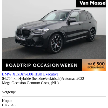
BMW X3
xDrive30e High Executive
64.754 km
Hybride (benzine/elektrisch)
Automaat
2022
Mega Occasion Centrum Goes, (NL)
Vergelijk
Kopen
€ 45.845