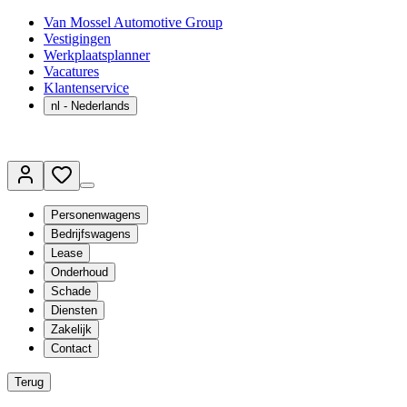
Van Mossel Automotive Group
Vestigingen
Werkplaatsplanner
Vacatures
Klantenservice
nl
- Nederlands
Personenwagens
Bedrijfswagens
Lease
Onderhoud
Schade
Diensten
Zakelijk
Contact
Terug