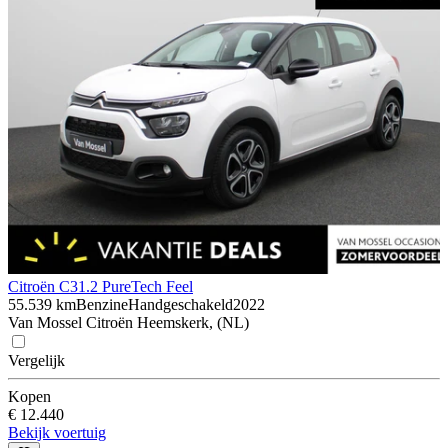
Citroën C3
1.2 PureTech Feel
55.539 km
Benzine
Handgeschakeld
2022
Van Mossel Citroën Heemskerk, (NL)
Vergelijk
Kopen
€ 12.440
Bekijk voertuig