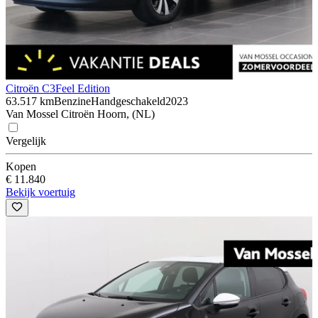
Citroën C3
Feel Edition
63.517 km
Benzine
Handgeschakeld
2023
Van Mossel Citroën Hoorn, (NL)
Vergelijk
Kopen
€ 11.840
Bekijk voertuig