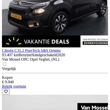
Citroën C3
1.2 PureTech S&S Origins
93.407 km
Benzine
Handgeschakeld
2020
Van Mossel OPC Opel Veghel, (NL)
Vergelijk
Kopen
€ 9.940
Bekijk voertuig