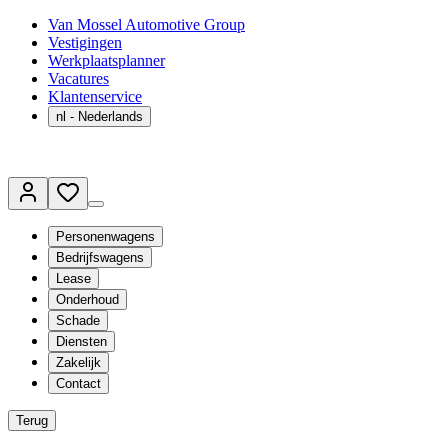
Van Mossel Automotive Group
Vestigingen
Werkplaatsplanner
Vacatures
Klantenservice
nl
- Nederlands
Personenwagens
Bedrijfswagens
Lease
Onderhoud
Schade
Diensten
Zakelijk
Contact
Terug