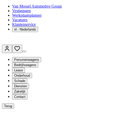
Van Mossel Automotive Group
Vestigingen
Werkplaatsplanner
Vacatures
Klantenservice
nl
- Nederlands
Personenwagens
Bedrijfswagens
Lease
Onderhoud
Schade
Diensten
Zakelijk
Contact
Terug