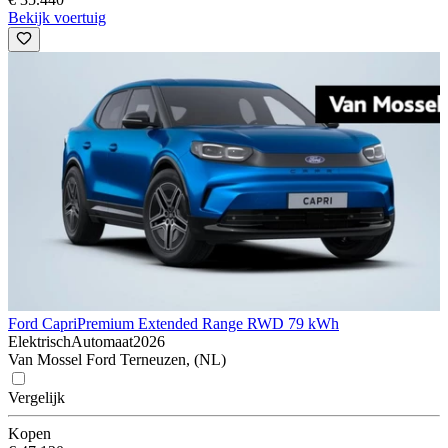
Bekijk voertuig
Ford Capri
Premium Extended Range RWD 79 kWh
Elektrisch
Automaat
2026
Van Mossel Ford Terneuzen, (NL)
Vergelijk
Kopen