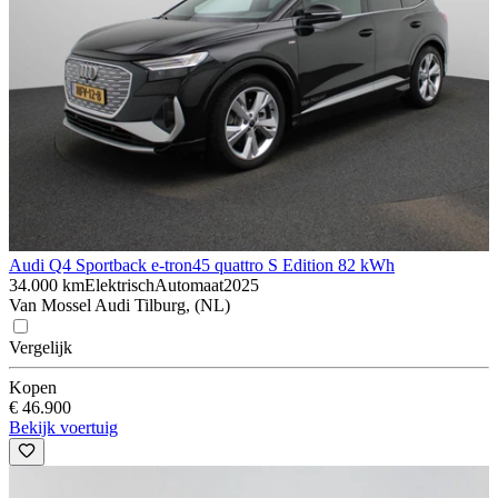
Audi Q4 Sportback e-tron
45 quattro S Edition 82 kWh
34.000 km
Elektrisch
Automaat
2025
Van Mossel Audi Tilburg, (NL)
Vergelijk
Kopen
€ 46.900
Bekijk voertuig