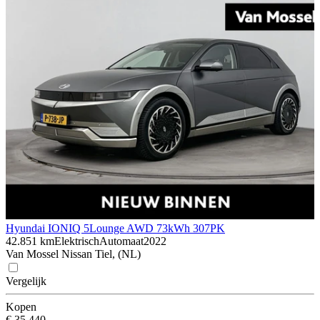
Hyundai IONIQ 5
Lounge AWD 73kWh 307PK
42.851 km
Elektrisch
Automaat
2022
Van Mossel Nissan Tiel, (NL)
Vergelijk
Kopen
€ 35.440