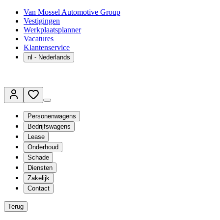
Van Mossel Automotive Group
Vestigingen
Werkplaatsplanner
Vacatures
Klantenservice
nl
- Nederlands
Personenwagens
Bedrijfswagens
Lease
Onderhoud
Schade
Diensten
Zakelijk
Contact
Terug