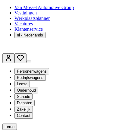
Van Mossel Automotive Group
Vestigingen
Werkplaatsplanner
Vacatures
Klantenservice
nl
- Nederlands
Personenwagens
Bedrijfswagens
Lease
Onderhoud
Schade
Diensten
Zakelijk
Contact
Terug