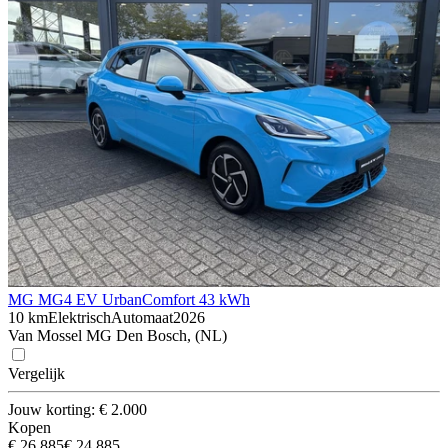
MG MG4 EV Urban
Comfort 43 kWh
10 km
Elektrisch
Automaat
2026
Van Mossel MG Den Bosch, (NL)
Vergelijk
Jouw korting: € 2.000
Kopen
€ 26.885
€ 24.885