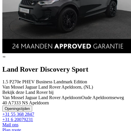
Land Rover Discovery Sport
1.5 P270e PHEV Business Landmark Edition
Van Mossel Jaguar Land Rover Apeldoorn, (NL)
Bekijk deze Land Rover bij
Van Mossel Jaguar Land Rover Apeldoorn
Oude Apeldoornseweg
40 A
7333 NS Apeldoorn
Openingstijden
+31 55 368 2847
+31 6 20079231
Mail ons
Plan route