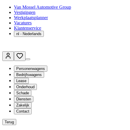
Van Mossel Automotive Group
Vestigingen
Werkplaatsplanner
Vacatures
Klantenservice
nl
- Nederlands
Personenwagens
Bedrijfswagens
Lease
Onderhoud
Schade
Diensten
Zakelijk
Contact
Terug