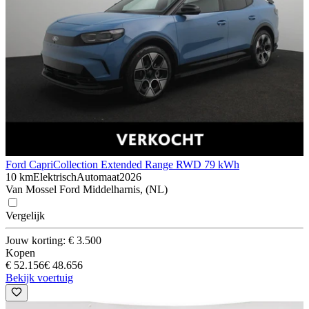
Ford Capri
Collection Extended Range RWD 79 kWh
10 km
Elektrisch
Automaat
2026
Van Mossel Ford Middelharnis, (NL)
Vergelijk
Jouw korting: € 3.500
Kopen
€ 52.156
€ 48.656
Bekijk voertuig