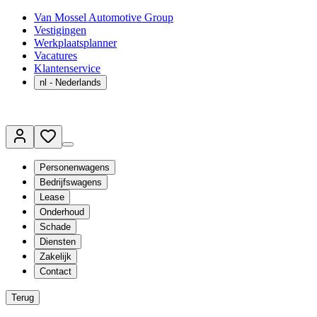
Van Mossel Automotive Group
Vestigingen
Werkplaatsplanner
Vacatures
Klantenservice
nl
- Nederlands
Personenwagens
Bedrijfswagens
Lease
Onderhoud
Schade
Diensten
Zakelijk
Contact
Terug