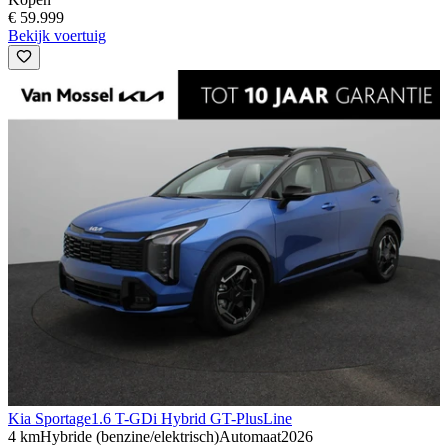
€ 59.999
Bekijk voertuig
Kia Sportage
1.6 T-GDi Hybrid GT-PlusLine
4 km
Hybride (benzine/elektrisch)
Automaat
2026