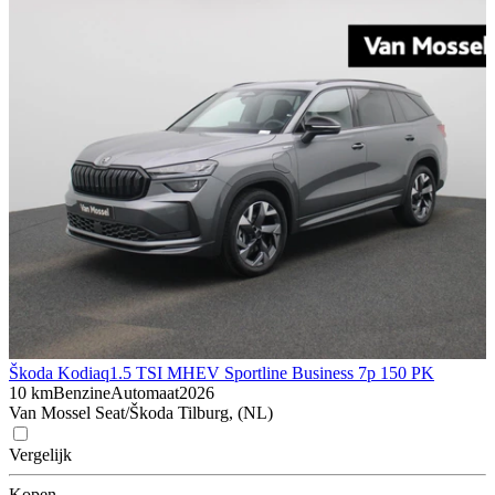
Škoda Kodiaq
1.5 TSI MHEV Sportline Business 7p 150 PK
10 km
Benzine
Automaat
2026
Van Mossel Seat/Škoda Tilburg, (NL)
Vergelijk
Kopen