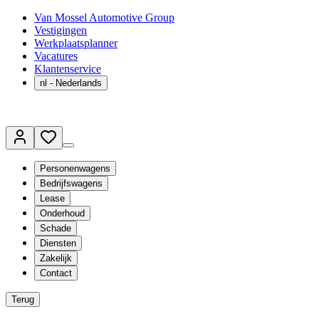
Van Mossel Automotive Group
Vestigingen
Werkplaatsplanner
Vacatures
Klantenservice
nl
- Nederlands
Personenwagens
Bedrijfswagens
Lease
Onderhoud
Schade
Diensten
Zakelijk
Contact
Terug