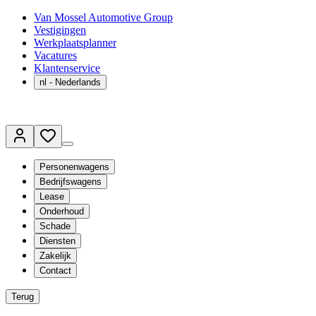
Van Mossel Automotive Group
Vestigingen
Werkplaatsplanner
Vacatures
Klantenservice
nl
- Nederlands
Personenwagens
Bedrijfswagens
Lease
Onderhoud
Schade
Diensten
Zakelijk
Contact
Terug