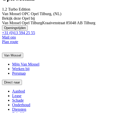
1.2 Turbo Edition
Van Mossel OPC Opel Tilburg, (NL)
Bekijk deze Opel bij
Van Mossel Opel Tilburg
Kraaivenstraat 8
5048 AB Tilburg
Openingstijden
+31 (0)13 594 25 55
Mail ons
Plan route
Van Mossel
Mijn Van Mossel
Werken bij
Persmap
Direct naar
Aanbod
Lease
Schade
Onderhoud
Diensten