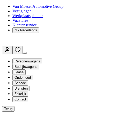
Van Mossel Automotive Group
Vestigingen
Werkplaatsplanner
Vacatures
Klantenservice
nl
- Nederlands
Personenwagens
Bedrijfswagens
Lease
Onderhoud
Schade
Diensten
Zakelijk
Contact
Terug