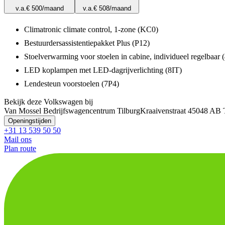
v.a.
€ 500
/maand
v.a.
€ 508
/maand
Climatronic climate control, 1-zone (KC0)
Bestuurdersassistentiepakket Plus (P12)
Stoelverwarming voor stoelen in cabine, individueel regelbaar 
LED koplampen met LED-dagrijverlichting (8IT)
Lendesteun voorstoelen (7P4)
Bekijk deze Volkswagen bij
Van Mossel Bedrijfswagencentrum Tilburg
Kraaivenstraat 4
5048 AB T
Openingstijden
+31 13 539 50 50
Mail ons
Plan route