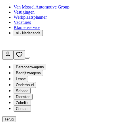
Van Mossel Automotive Group
Vestigingen
Werkplaatsplanner
Vacatures
Klantenservice
nl
- Nederlands
Personenwagens
Bedrijfswagens
Lease
Onderhoud
Schade
Diensten
Zakelijk
Contact
Terug