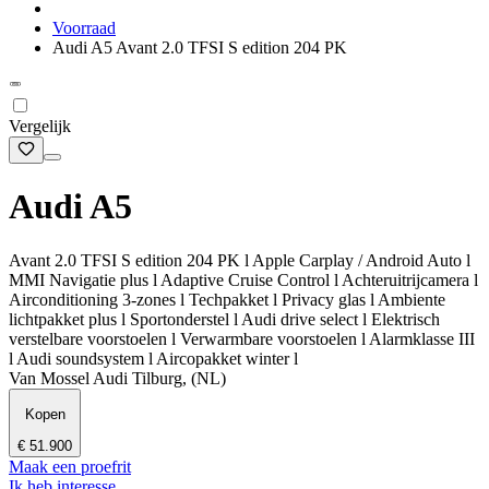
Voorraad
Audi A5 Avant 2.0 TFSI S edition 204 PK
Vergelijk
Audi A5
Avant 2.0 TFSI S edition 204 PK l Apple Carplay / Android Auto l
MMI Navigatie plus l Adaptive Cruise Control l Achteruitrijcamera l
Airconditioning 3-zones l Techpakket l Privacy glas l Ambiente
lichtpakket plus l Sportonderstel l Audi drive select l Elektrisch
verstelbare voorstoelen l Verwarmbare voorstoelen l Alarmklasse III
l Audi soundsystem l Aircopakket winter l
Van Mossel Audi Tilburg, (NL)
Kopen
€ 51.900
Maak een proefrit
Ik heb interesse