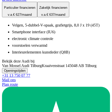
Particulier financieren
Zakelijk financieren
v.a.
€ 627
/maand
v.a.
€ 637
/maand
Velgen, 5-dubbel-V-spaak, grafietgrijs, 8,0 J x 19 (45T)
Smartphone interface (IU6)
electronic climate controle
voorstoelen verwarmd
Interieurelementen kunstleder (Q8B)
Bekijk deze Audi bij
Van Mossel Audi Tilburg
Kraaivenstraat 14
5048 AB Tilburg
Openingstijden
+31 13 750 07 77
Mail ons
Plan route