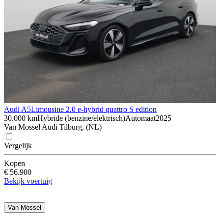
Audi A5
Limousine 2.0 e-hybrid quattro S edition
30.000 km
Hybride (benzine/elektrisch)
Automaat
2025
Van Mossel Audi Tilburg, (NL)
Vergelijk
Kopen
€ 56.900
Bekijk voertuig
Van Mossel