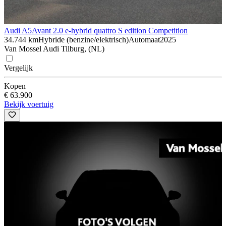
Audi A5
Avant 2.0 e-hybrid quattro S edition Competition
34.744 km
Hybride (benzine/elektrisch)
Automaat
2025
Van Mossel Audi Tilburg, (NL)
Vergelijk
Kopen
€ 63.900
Bekijk voertuig