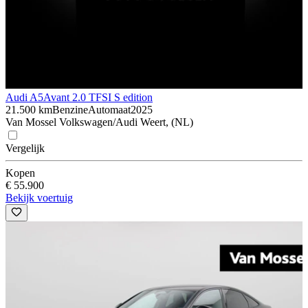
Audi A5
Avant 2.0 TFSI S edition
21.500 km
Benzine
Automaat
2025
Van Mossel Volkswagen/Audi Weert, (NL)
Vergelijk
Kopen
€ 55.900
Bekijk voertuig