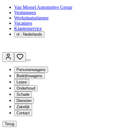
Van Mossel Automotive Group
Vestigingen
Werkplaatsplanner
Vacatures
Klantenservice
nl
- Nederlands
Personenwagens
Bedrijfswagens
Lease
Onderhoud
Schade
Diensten
Zakelijk
Contact
Terug