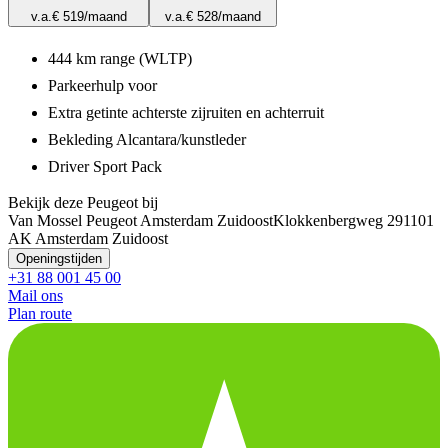
v.a.
€ 519
/maand
v.a.
€ 528
/maand
444 km range (WLTP)
Parkeerhulp voor
Extra getinte achterste zijruiten en achterruit
Bekleding Alcantara/kunstleder
Driver Sport Pack
Bekijk deze Peugeot bij
Van Mossel Peugeot Amsterdam Zuidoost
Klokkenbergweg 29
1101
AK Amsterdam Zuidoost
Openingstijden
+31 88 001 45 00
Mail ons
Plan route