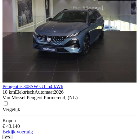
Peugeot e-308
SW GT 54 kWh
10 km
Elektrisch
Automaat
2026
Van Mossel Peugeot Purmerend, (NL)
Vergelijk
Kopen
€ 43.140
Bekijk voertuig