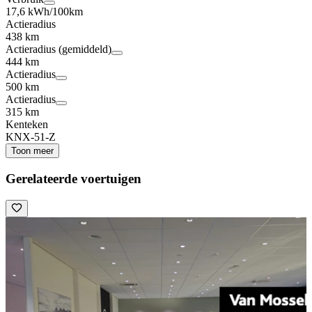
17,6 kWh/100km
Actieradius
438 km
Actieradius (gemiddeld)
444 km
Actieradius
500 km
Actieradius
315 km
Kenteken
KNX-51-Z
Toon meer
Gerelateerde voertuigen