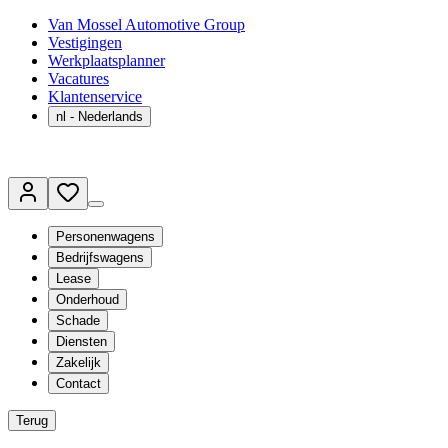
Van Mossel Automotive Group
Vestigingen
Werkplaatsplanner
Vacatures
Klantenservice
nl
- Nederlands
Personenwagens
Bedrijfswagens
Lease
Onderhoud
Schade
Diensten
Zakelijk
Contact
Terug