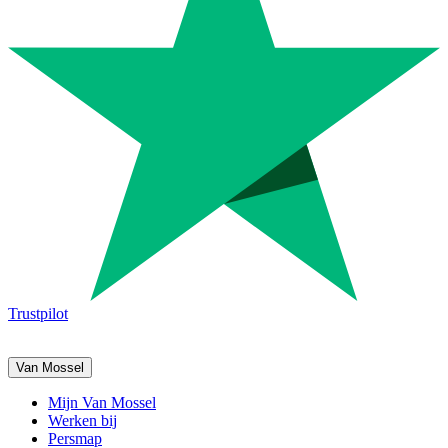
Trustpilot
Van Mossel
Mijn Van Mossel
Werken bij
Persmap