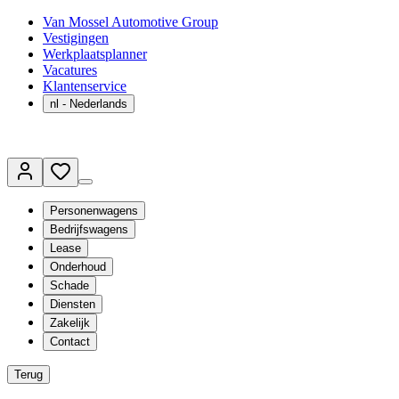
Van Mossel Automotive Group
Vestigingen
Werkplaatsplanner
Vacatures
Klantenservice
nl
- Nederlands
Personenwagens
Bedrijfswagens
Lease
Onderhoud
Schade
Diensten
Zakelijk
Contact
Terug