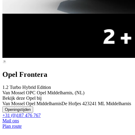
Opel Frontera
1.2 Turbo Hybrid Edition
Van Mossel OPC Opel Middelharnis, (NL)
Bekijk deze Opel bij
Van Mossel Opel Middelharnis
De Hofjes 42
3241 ML Middelharnis
Openingstijden
+31 (0)187 476 767
Mail ons
Plan route