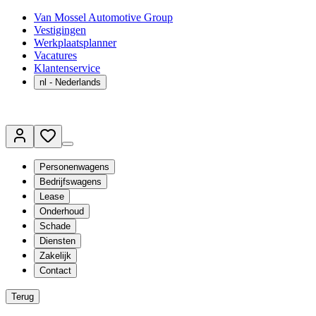
Van Mossel Automotive Group
Vestigingen
Werkplaatsplanner
Vacatures
Klantenservice
nl
- Nederlands
Personenwagens
Bedrijfswagens
Lease
Onderhoud
Schade
Diensten
Zakelijk
Contact
Terug