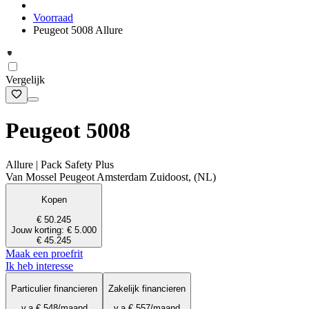
Voorraad
Peugeot 5008 Allure
Vergelijk
Peugeot 5008
Allure | Pack Safety Plus
Van Mossel Peugeot Amsterdam Zuidoost, (NL)
Kopen
€ 50.245
Jouw korting: € 5.000
€ 45.245
Maak een proefrit
Ik heb interesse
Particulier financieren
Zakelijk financieren
v.a.
€ 548
/maand
v.a.
€ 557
/maand