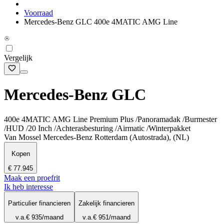
Voorraad
Mercedes-Benz GLC 400e 4MATIC AMG Line
Vergelijk
Mercedes-Benz GLC
400e 4MATIC AMG Line Premium Plus /Panoramadak /Burmester
/HUD /20 Inch /Achterasbesturing /Airmatic /Winterpakket
Van Mossel Mercedes-Benz Rotterdam (Autostrada), (NL)
Kopen
€ 77.945
Maak een proefrit
Ik heb interesse
Particulier financieren
Zakelijk financieren
v.a.
€ 935
/maand
v.a.
€ 951
/maand