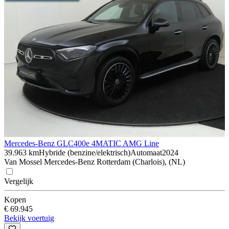
Mercedes-Benz GLC
400e 4MATIC AMG Line
39.963 km
Hybride (benzine/elektrisch)
Automaat
2024
Van Mossel Mercedes-Benz Rotterdam (Charlois), (NL)
Vergelijk
Kopen
€ 69.945
Bekijk voertuig