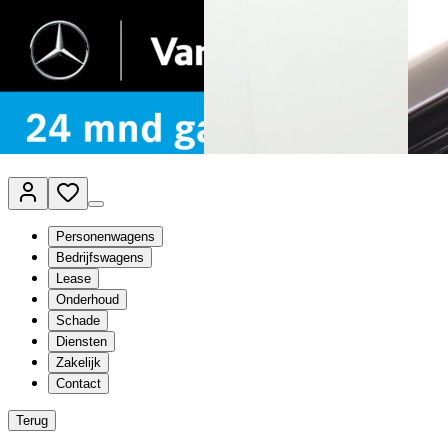
Van Mossel Automotive Group
Vestigingen
Werkplaatsplanner
Vacatures
Klantenservice
nl
- Nederlands
Personenwagens
Bedrijfswagens
Lease
Onderhoud
Schade
Diensten
Zakelijk
Contact
Terug