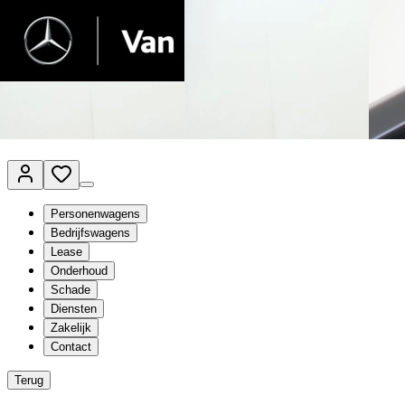
Van Mossel Automotive Group
Vestigingen
Werkplaatsplanner
Vacatures
Klantenservice
nl
- Nederlands
Personenwagens
Bedrijfswagens
Lease
Onderhoud
Schade
Diensten
Zakelijk
Contact
Terug